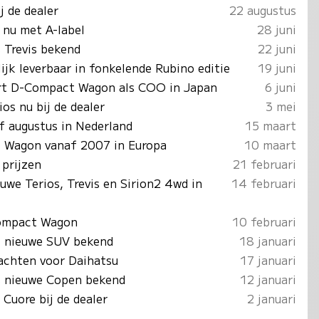
j de dealer
22 augustus
 nu met A-label
28 juni
 Trevis bekend
22 juni
lijk leverbaar in fonkelende Rubino editie
19 juni
ert D-Compact Wagon als COO in Japan
6 juni
os nu bij de dealer
3 mei
f augustus in Nederland
15 maart
 Wagon vanaf 2007 in Europa
10 maart
 prijzen
21 februari
uwe Terios, Trevis en Sirion2 4wd in
14 februari
ompact Wagon
10 februari
s nieuwe SUV bekend
18 januari
achten voor Daihatsu
17 januari
s nieuwe Copen bekend
12 januari
Cuore bij de dealer
2 januari