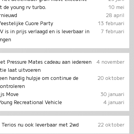
t de young rv turbo.
10 mei
ernieuwd
28 april
feestelijke Cuore Party
13 februari
is in prijs verlaagd en is leverbaar in
7 februari
ingen
set Pressure Mates cadeau aan iedereen
4 november
tie laat uitvoeren
een handig hulpje om continue de
20 oktober
ontroleren
ijs Move
30 januari
Young Recreational Vehicle
4 januari
 Terios nu ook leverbaar met 2wd
22 oktober