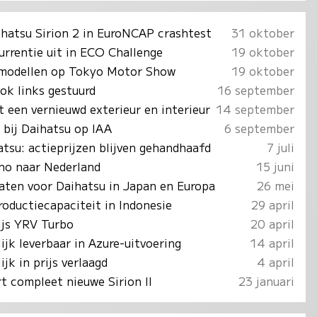
ihatsu Sirion 2 in EuroNCAP crashtest
31 oktober
rrentie uit in ECO Challenge
19 oktober
emodellen op Tokyo Motor Show
19 oktober
ok links gestuurd
16 september
 een vernieuwd exterieur en interieur
14 september
 bij Daihatsu op IAA
6 september
tsu: actieprijzen blijven gehandhaafd
7 juli
ino naar Nederland
15 juni
aten voor Daihatsu in Japan en Europa
26 mei
oductiecapaciteit in Indonesie
29 april
ijs YRV Turbo
20 april
ijk leverbaar in Azure-uitvoering
14 april
ijk in prijs verlaagd
4 april
t compleet nieuwe Sirion II
23 januari