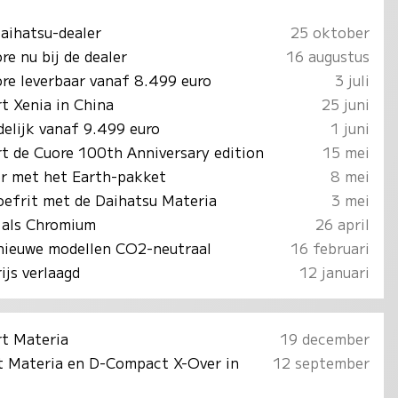
Daihatsu-dealer
25 oktober
e nu bij de dealer
16 augustus
re leverbaar vanaf 8.499 euro
3 juli
t Xenia in China
25 juni
jdelijk vanaf 9.499 euro
1 juni
rt de Cuore 100th Anniversary edition
15 mei
er met het Earth-pakket
8 mei
efrit met de Daihatsu Materia
3 mei
u als Chromium
26 april
 nieuwe modellen CO2-neutraal
16 februari
ijs verlaagd
12 januari
rt Materia
19 december
t Materia en D-Compact X-Over in
12 september