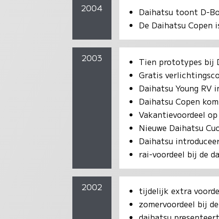
2004
Daihatsu toont D-B
De Daihatsu Copen is
2003
Tien prototypes bij
Gratis verlichtingsc
Daihatsu Young RV in
Daihatsu Copen kom
Vakantievoordeel op
Nieuwe Daihatsu Cuor
Daihatsu introducee
rai-voordeel bij de d
2002
tijdelijk extra voord
zomervoordeel bij de
daihatsu presenteer