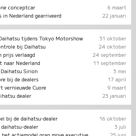
one conceptcar
6 maart
 in Nederland gearriveerd
22 januari
 Daihatsu tijdens Tokyo Motorshow
31 oktober
ontrole bij Daihatsu
24 oktober
 prijs verlaagd
24 september
t naar Nederland
11 september
 Daihatsu Sirion
3 mei
e bij de dealers
17 april
rt vernieuwde Cuore
9 maart
aihatsu dealer
23 januari
eel bij de daihatsu-dealer
16 oktober
 daihatsu-dealer
3 juli
t het actiemodel gran move executive
25 juni