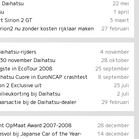
j Daihatsu
22 mei
su
1 april
t Sirion 2 GT
3 maart
rion2 nu zonder kosten rijklaar maken
27 februari
aihatsu-rijders
4 november
 30 november Daihatsu
28 oktober
igste in EcoTour 2008
25 september
aihatsu Cuore in EuroNCAP crashtest
8 september
on 2 Exclusive uit
25 juli
lieukorting bij Daihatsu
2 juli
arsactie bij de Daihatsu-dealer
29 februari
int OpMaat Award 2007-2008
28 december
svol bij Japanse Car of the Year-
14 december