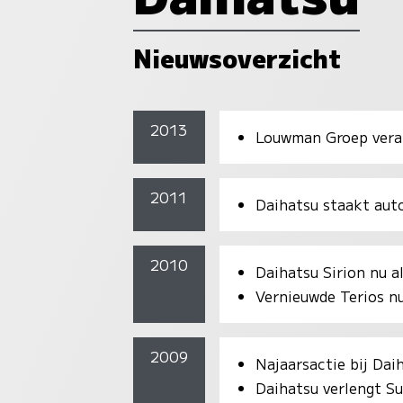
Nieuwsoverzicht
2013
Louwman Groep veran
2011
Daihatsu staakt aut
2010
Daihatsu Sirion nu a
Vernieuwde Terios nu
2009
Najaarsactie bij Dai
Daihatsu verlengt S