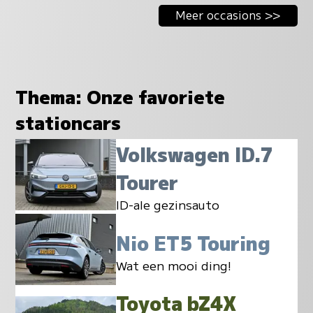
Meer occasions >>
Thema: Onze favoriete
stationcars
Volkswagen ID.7
Tourer
ID-ale gezinsauto
Nio ET5 Touring
Wat een mooi ding!
Toyota bZ4X