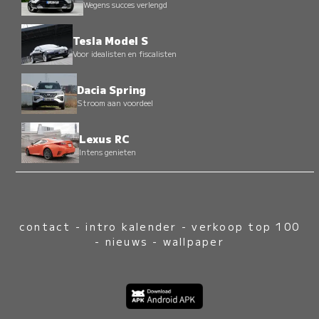
Wegens succes verlengd
Tesla Model S
Voor idealisten en fiscalisten
Dacia Spring
Stroom aan voordeel
Lexus RC
Intens genieten
contact
-
intro kalender
-
verkoop top 100
-
nieuws
-
wallpaper