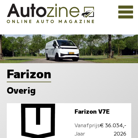
Farizon
Overig
Farizon V7E
Vanafprijs
€ 36.034,-
Jaar
2026