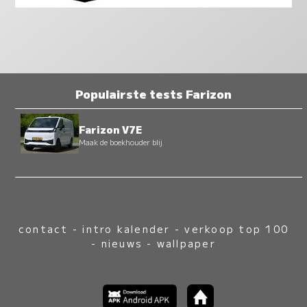
Populairste tests Farizon
Farizon V7E
Maak de boekhouder blij
contact
-
intro kalender
-
verkoop top 100
-
nieuws
-
wallpaper