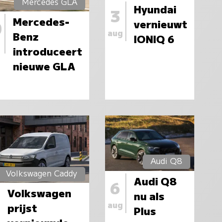
Mercedes GLA
Hyundai
3
Mercedes-
vernieuwt
0
aug
Benz
IONIQ 6
introduceert
nieuwe GLA
Audi Q8
Volkswagen Caddy
Audi Q8
6
Volkswagen
nu als
aug
prijst
Plus