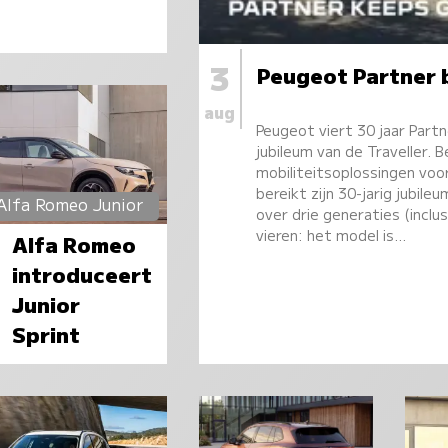
3
Peugeot Partner 
aug
Peugeot viert 30 jaar Partn
jubileum van de Traveller. 
mobiliteitsoplossingen voo
bereikt zijn 30-jarig jubi
Alfa Romeo Junior
over drie generaties (inclu
vieren: het model is…
Alfa Romeo
introduceert
Junior
Sprint