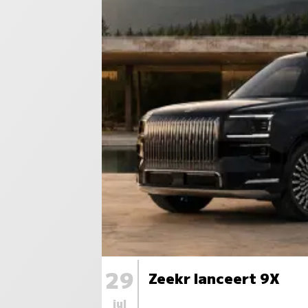
29
Zeekr lanceert 9X
jul