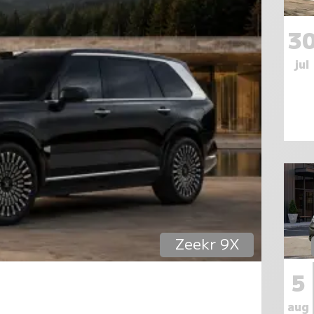
3
jul
Zeekr 9X
5
aug