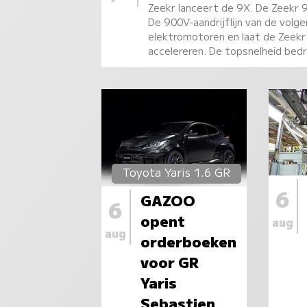
Zeekr lanceert de 9X. De Zeekr 
De 900V-aandrijflijn van de vol
elektromotoren en laat de Zeekr
accelereren. De topsnelheid bed
Toyota Yaris 1.6 GR
6
GAZOO
6
opent
aug
aug
orderboeken
voor GR
Yaris
Sebastien