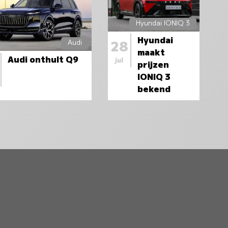
Hyundai IONIQ 3
Hyundai
28
Audi
maakt
Audi onthult Q9
jul
prijzen
IONIQ 3
bekend