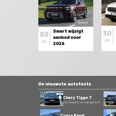
Smart
Smart wijzigt
30
30
aanbod voor
jul
jul
2026
De nieuwste autotests
Chery Tiggo 7
Een kwestie van perspectief
Cupra Raval