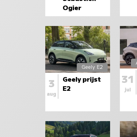
Ogier
Geely E2
31
Geely prijst
3
E2
jul
aug