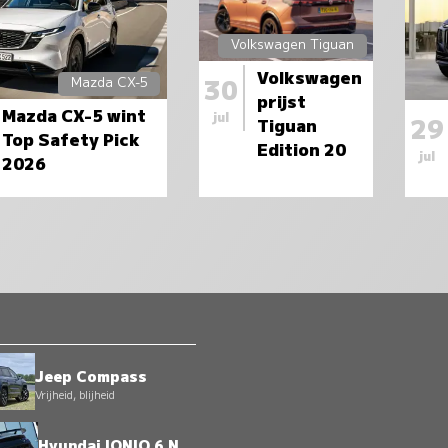
Volkswagen Tiguan
Volkswagen
30
Mazda CX-5
prijst
Mazda CX-5 wint
jul
29
Tiguan
Top Safety Pick
Edition 20
jul
2026
Jeep Compass
Vrijheid, blijheid
Hyundai IONIQ 6 N