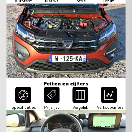
Autotest
Nieuws
Foto's
Forum
Feiten en cijfers
Specificaties
Prijslijst
Vergelijk
Verkoopcijfers