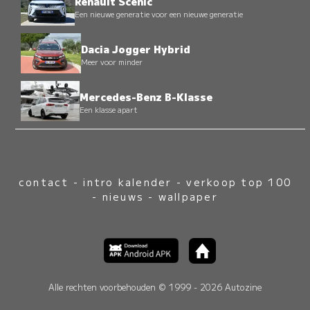
Renault Scenic
Een nieuwe generatie voor een nieuwe generatie
Dacia Jogger Hybrid
Meer voor minder
Mercedes-Benz B-Klasse
Een klasse apart
contact
-
intro kalender
-
verkoop top 100
-
nieuws
-
wallpaper
Alle rechten voorbehouden © 1999 - 2026 Autozine