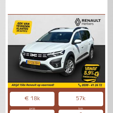
€ 18k
57k
prijs
km