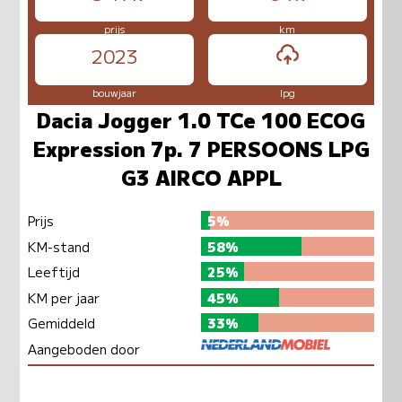
prijs
km
2023
bouwjaar
lpg
Dacia Jogger 1.0 TCe 100 ECOG
Expression 7p. 7 PERSOONS LPG
G3 AIRCO APPL
Prijs
5%
KM-stand
58%
Leeftijd
25%
KM per jaar
45%
Gemiddeld
33%
Aangeboden door