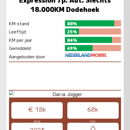
18.000KM Dodehoek
KM-stand
88%
Leeftijd
25%
KM per jaar
84%
Gemiddeld
49%
Aangeboden door
€ 18k
68k
prijs
km
2023