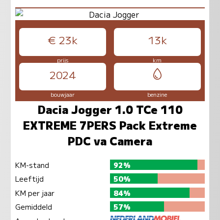
€ 23k
13k
prijs
km
2024
bouwjaar
benzine
Dacia Jogger 1.0 TCe 110
EXTREME 7PERS Pack Extreme
PDC va Camera
KM-stand
92%
Leeftijd
50%
KM per jaar
84%
Gemiddeld
57%