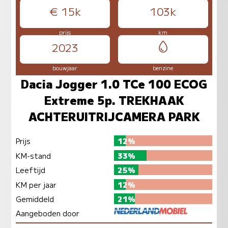
€ 15k
103k
prijs
km
2023
bouwjaar
benzine
Dacia Jogger 1.0 TCe 100 ECOG
Extreme 5p. TREKHAAK
ACHTERUITRIJCAMERA PARK
Prijs
12%
KM-stand
33%
Leeftijd
25%
KM per jaar
12%
Gemiddeld
21%
Aangeboden door