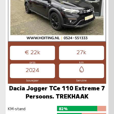
€ 22k
27k
prijs
km
2024
bouwjaar
benzine
Dacia Jogger TCe 110 Extreme 7
Persoons. TREKHAAK
KM-stand
82%