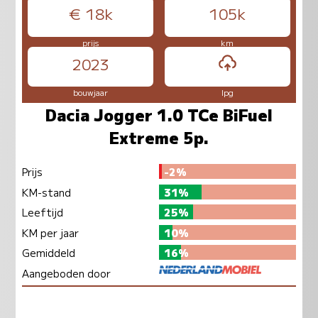
€ 18k
105k
prijs
km
2023
bouwjaar
lpg
Dacia Jogger 1.0 TCe BiFuel
Extreme 5p.
Prijs
-2%
KM-stand
31%
Leeftijd
25%
KM per jaar
10%
Gemiddeld
16%
Aangeboden door