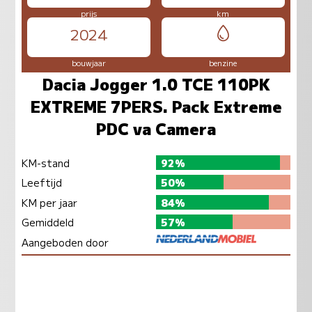
prijs
km
2024
bouwjaar
benzine
Dacia Jogger 1.0 TCE 110PK
EXTREME 7PERS. Pack Extreme
PDC va Camera
KM-stand
92%
Leeftijd
50%
KM per jaar
84%
Gemiddeld
57%
Aangeboden door