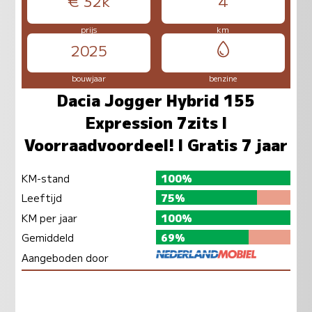
€ 32k
4
prijs
km
2025
bouwjaar
benzine
Dacia Jogger Hybrid 155
Expression 7zits l
Voorraadvoordeel! l Gratis 7 jaar
KM-stand
100%
Leeftijd
75%
KM per jaar
100%
Gemiddeld
69%
Aangeboden door