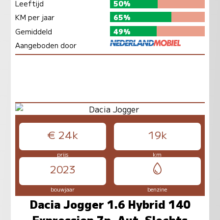
Leeftijd
50%
KM per jaar
65%
Gemiddeld
49%
Aangeboden door
€ 24k
19k
prijs
km
2023
bouwjaar
benzine
Dacia Jogger 1.6 Hybrid 140
Expression 7p. Aut. Slechts