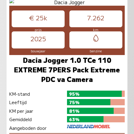
€ 25k
7.262
prijs
km
2025
bouwjaar
benzine
Dacia Jogger 1.0 TCe 110
EXTREME 7PERS Pack Extreme
PDC va Camera
KM-stand
95%
Leeftijd
75%
KM per jaar
81%
Gemiddeld
63%
Aangeboden door