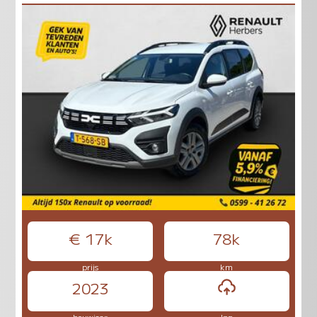
€ 17k
78k
prijs
km
2023
bouwjaar
lpg