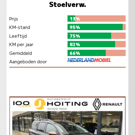
Stoelverw.
Prijs
13%
KM-stand
95%
Leeftijd
75%
KM per jaar
82%
Gemiddeld
66%
Aangeboden door