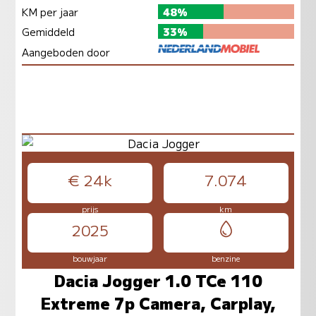
KM per jaar
48%
Gemiddeld
33%
Aangeboden door
€ 24k
7.074
prijs
km
2025
bouwjaar
benzine
Dacia Jogger 1.0 TCe 110
Extreme 7p Camera, Carplay,