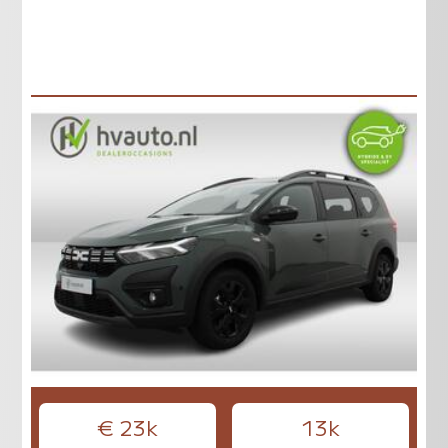
€ 23k
13k