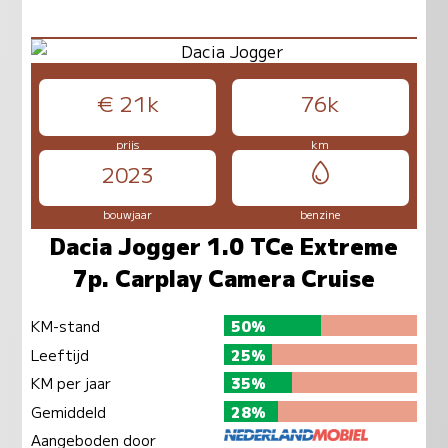
€ 21k
76k
prijs
km
2023
bouwjaar
benzine
Dacia Jogger 1.0 TCe Extreme
7p. Carplay Camera Cruise
KM-stand
50%
Leeftijd
25%
KM per jaar
35%
Gemiddeld
28%
Aangeboden door