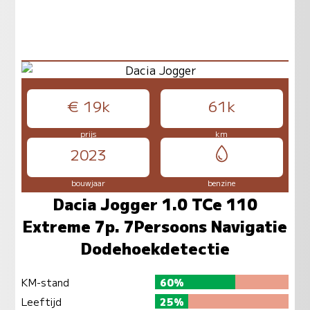
€ 19k
61k
prijs
km
2023
bouwjaar
benzine
Dacia Jogger 1.0 TCe 110
Extreme 7p. 7Persoons Navigatie
Dodehoekdetectie
KM-stand
60%
Leeftijd
25%