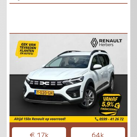
€ 17k
64k