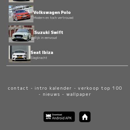
Volkswagen Polo
Modern en toch vertrouwd
Suzuki Swift
Rijk in eenvoud
Seat Ibiza
Slagkracht
contact
-
intro kalender
-
verkoop top 100
-
nieuws
-
wallpaper