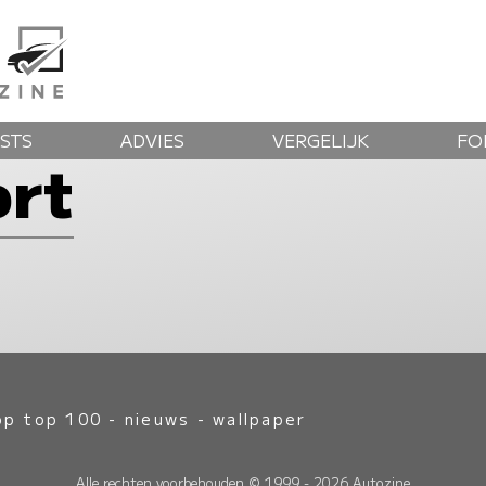
STS
ADVIES
VERGELIJK
FO
ort
op top 100
-
nieuws
-
wallpaper
Alle rechten voorbehouden © 1999 - 2026 Autozine