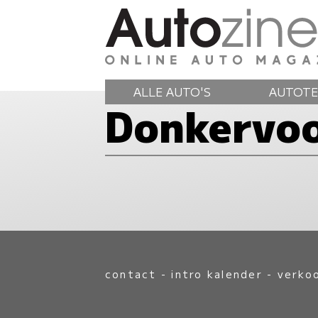
ALLE AUTO'S
AUTOTE
Donkervo
contact
-
intro kalender
-
verko