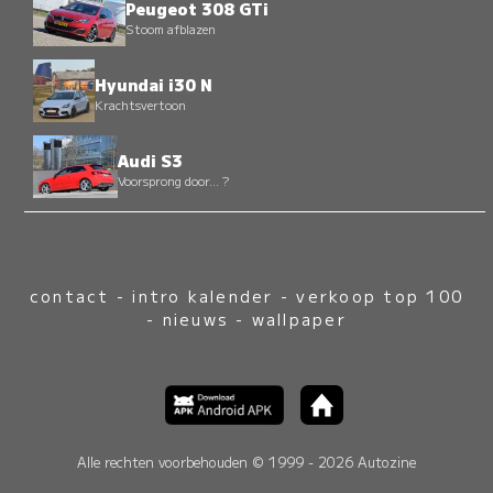
Peugeot 308 GTi
Stoom afblazen
Hyundai i30 N
Krachtsvertoon
Audi S3
Voorsprong door... ?
contact
-
intro kalender
-
verkoop top 100
-
nieuws
-
wallpaper
Alle rechten voorbehouden © 1999 - 2026 Autozine