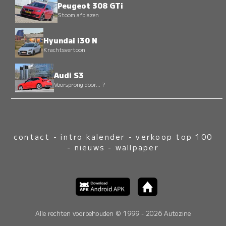
Peugeot 308 GTi
Stoom afblazen
Hyundai i30 N
Krachtsvertoon
Audi S3
Voorsprong door... ?
contact
-
intro kalender
-
verkoop top 100
-
nieuws
-
wallpaper
Alle rechten voorbehouden © 1999 - 2026 Autozine