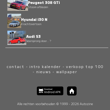
Peugeot 308 GTi
Stoom afblazen
Hyundai i30 N
Krachtsvertoon
Audi S3
Voorsprong door... ?
contact
-
intro kalender
-
verkoop top 100
-
nieuws
-
wallpaper
Alle rechten voorbehouden © 1999 - 2026 Autozine