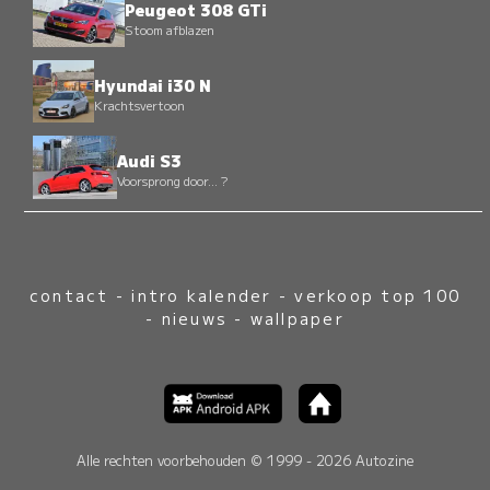
Peugeot 308 GTi
Stoom afblazen
Hyundai i30 N
Krachtsvertoon
Audi S3
Voorsprong door... ?
contact
-
intro kalender
-
verkoop top 100
-
nieuws
-
wallpaper
Alle rechten voorbehouden © 1999 - 2026 Autozine