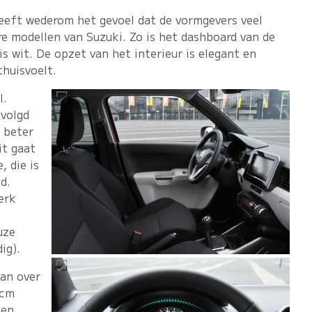
geeft wederom het gevoel dat de vormgevers veel
re modellen van Suzuki. Zo is het dashboard van de
s wit. De opzet van het interieur is elegant en
thuisvoelt.
l.
evolgd
 beter
it gaat
, die is
d.
erk
uze
ig).
kan over
 cm
nen