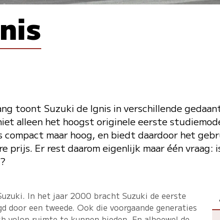
nis
lang toont Suzuki de Ignis in verschillende gedaa
niet alleen het hoogst originele eerste studiemode
is compact maar hoog, en biedt daardoor het geb
e prijs. Er rest daarom eigenlijk maar één vraag: i
d?
 Suzuki. In het jaar 2000 bracht Suzuki de eerste
lgd door een tweede. Ook die voorgaande generaties
 volop ruimte te kunnen bieden. En alhoewel de