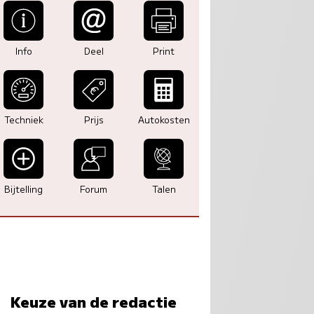
Info
Deel
Print
Techniek
Prijs
Autokosten
Bijtelling
Forum
Talen
Keuze van de redactie