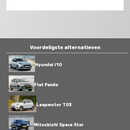
Voordeligste alternatieven
Hyundai i10
Fiat Panda
Leapmotor T03
Mitsubishi Space Star