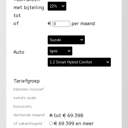
met bijtelling
tot
of
€
per maand
Auto
Tariefgroep
Inkomen nclusief
extra's zoals
bonussen,
tot € 69.398
dertiende maand
€ 69.399 en meer
of vakantiegeld.