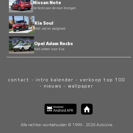
Nissan Note
De Note aan de man brengen
Kia Soul
Met ziel en zaligheid
Opel Adam Rocks
Niet alleen voor Eva
contact
-
intro kalender
-
verkoop top 100
-
nieuws
-
wallpaper
Alle rechten voorbehouden © 1999 - 2026 Autozine