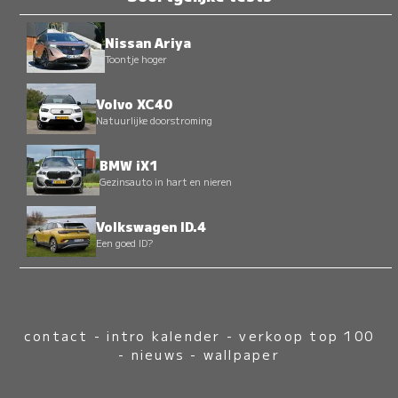
Nissan Ariya
Toontje hoger
Volvo XC40
Natuurlijke doorstroming
BMW iX1
Gezinsauto in hart en nieren
Volkswagen ID.4
Een goed ID?
contact
-
intro kalender
-
verkoop top 100
-
nieuws
-
wallpaper