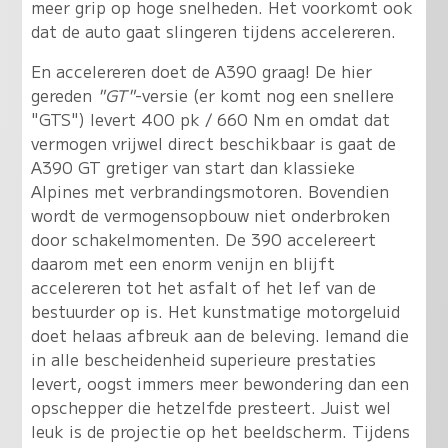
meer grip op hoge snelheden. Het voorkomt ook
dat de auto gaat slingeren tijdens accelereren.
En accelereren doet de A390 graag! De hier
gereden
"GT"
-versie (er komt nog een snellere
"GTS") levert 400 pk / 660 Nm en omdat dat
vermogen vrijwel direct beschikbaar is gaat de
A390 GT gretiger van start dan klassieke
Alpines met verbrandingsmotoren. Bovendien
wordt de vermogensopbouw niet onderbroken
door schakelmomenten. De 390 accelereert
daarom met een enorm venijn en blijft
accelereren tot het asfalt of het lef van de
bestuurder op is. Het kunstmatige motorgeluid
doet helaas afbreuk aan de beleving. Iemand die
in alle bescheidenheid superieure prestaties
levert, oogst immers meer bewondering dan een
opschepper die hetzelfde presteert. Juist wel
leuk is de projectie op het beeldscherm. Tijdens