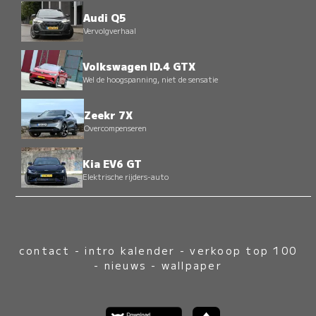
Audi Q5
Vervolgverhaal
Volkswagen ID.4 GTX
Wel de hoogspanning, niet de sensatie
Zeekr 7X
Overcompenseren
Kia EV6 GT
Elektrische rijders-auto
contact
-
intro kalender
-
verkoop top 100
-
nieuws
-
wallpaper