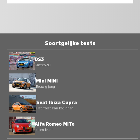
Soortgelijke tests
DS3
Sacrebleu!
Mini MINI
Eeuwig jong
Seat Ibiza Cupra
Het feest kan beginnen
Alfa Romeo MiTo
Ik ben leuk!