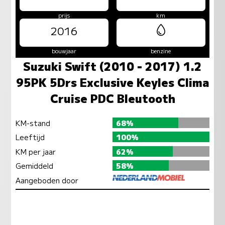
prijs
km
2016
bouwjaar
benzine
Suzuki Swift (2010 - 2017) 1.2
95PK 5Drs Exclusive Keyles Clima
Cruise PDC Bleutooth
KM-stand
68%
Leeftijd
100%
KM per jaar
62%
Gemiddeld
58%
Aangeboden door