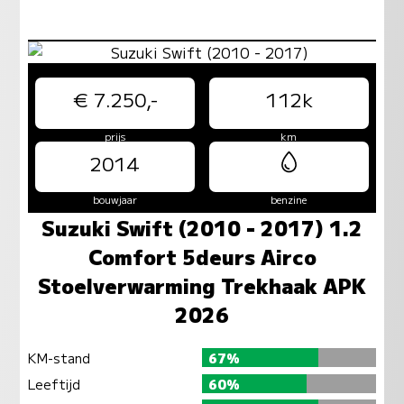
€ 7.250,-
112k
prijs
km
2014
bouwjaar
benzine
Suzuki Swift (2010 - 2017) 1.2
Comfort 5deurs Airco
Stoelverwarming Trekhaak APK
2026
KM-stand
67%
Leeftijd
60%