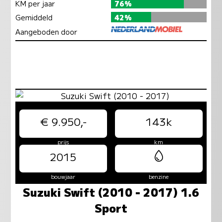
KM per jaar
76%
Gemiddeld
42%
Aangeboden door
€ 9.950,-
143k
prijs
km
2015
bouwjaar
benzine
Suzuki Swift (2010 - 2017) 1.6
Sport