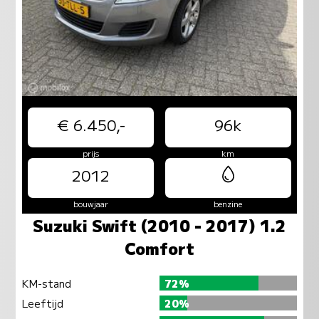
€ 6.450,-
96k
prijs
km
2012
bouwjaar
benzine
Suzuki Swift (2010 - 2017) 1.2
Comfort
KM-stand
72%
Leeftijd
20%