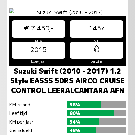
€ 7.450,-
145k
prijs
km
2015
bouwjaar
benzine
Suzuki Swift (2010 - 2017) 1.2
Style EASSS 5DRS AIRCO CRUISE
CONTROL LEERALCANTARA AFN
KM-stand
58%
Leeftijd
80%
KM per jaar
54%
Gemiddeld
48%