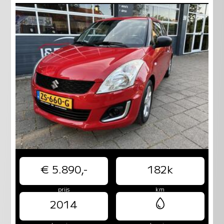
€ 5.890,-
182k
prijs
km
2014