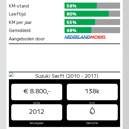
KM-stand
58%
Leeftijd
80%
KM per jaar
55%
Gemiddeld
48%
Aangeboden door
€ 8.800,-
138k
prijs
km
2012
bouwjaar
benzine