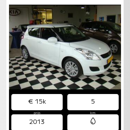
€ 15k
5
prijs
km
2013