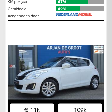
KM per jaar
67%
Gemiddeld
49%
Aangeboden door
€ 11k
109k