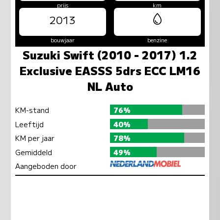
prijs
km
2013
bouwjaar
benzine
Suzuki Swift (2010 - 2017) 1.2
Exclusive EASSS 5drs ECC LM16
NL Auto
KM-stand
76%
Leeftijd
40%
KM per jaar
78%
Gemiddeld
49%
Aangeboden door