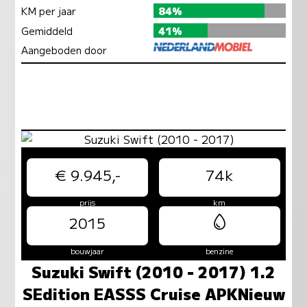
KM per jaar
84%
Gemiddeld
41%
Aangeboden door
€ 9.945,-
74k
prijs
km
2015
bouwjaar
benzine
Suzuki Swift (2010 - 2017) 1.2
SEdition EASSS Cruise APKNieuw