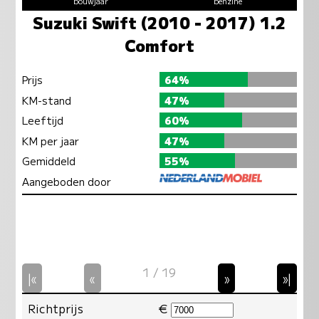
bouwjaar
benzine
Suzuki Swift (2010 - 2017) 1.2
Comfort
Prijs
64%
KM-stand
47%
Leeftijd
60%
KM per jaar
47%
Gemiddeld
55%
Aangeboden door
1 / 19
|«
«
»
»|
Richtprijs
€