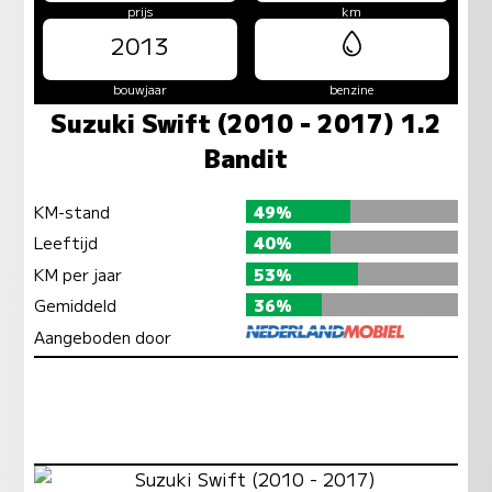
prijs
km
2013
bouwjaar
benzine
Suzuki Swift (2010 - 2017) 1.2
Bandit
KM-stand
49%
Leeftijd
40%
KM per jaar
53%
Gemiddeld
36%
Aangeboden door