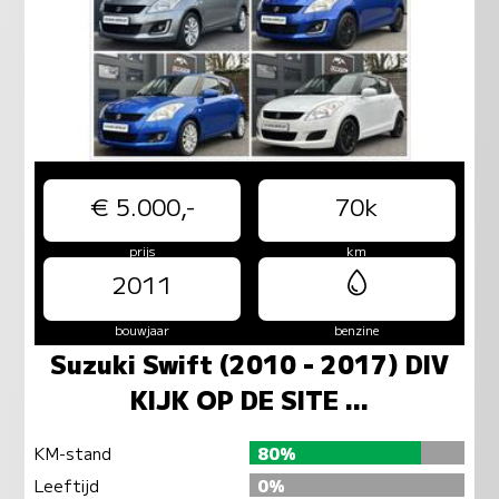
€ 5.000,-
70k
prijs
km
2011
bouwjaar
benzine
Suzuki Swift (2010 - 2017) DIV
KIJK OP DE SITE ...
KM-stand
80%
Leeftijd
0%