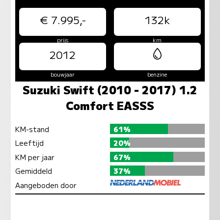
€ 7.995,-
132k
prijs
km
2012
bouwjaar
benzine
Suzuki Swift (2010 - 2017) 1.2
Comfort EASSS
KM-stand
61%
Leeftijd
20%
KM per jaar
67%
Gemiddeld
37%
Aangeboden door