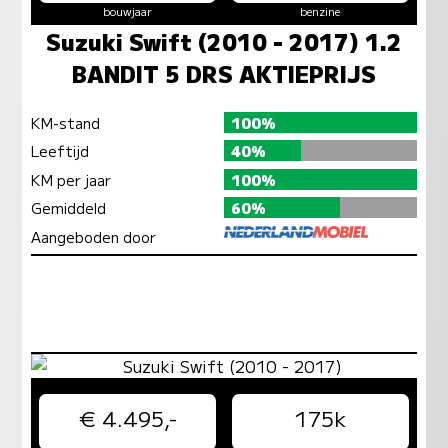
bouwjaar
benzine
Suzuki Swift (2010 - 2017) 1.2
BANDIT 5 DRS AKTIEPRIJS
KM-stand
100%
Leeftijd
40%
KM per jaar
100%
Gemiddeld
60%
Aangeboden door
€ 4.495,-
175k