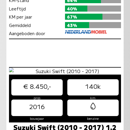
KM-stand
64%
Leeftijd
40%
KM per jaar
67%
Gemiddeld
43%
Aangeboden door
€ 8.450,-
140k
prijs
km
2016
bouwjaar
benzine
Suzuki Swift (2010 - 2017) 1.2