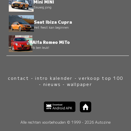
Mini MINI
Eeuwig jong
Seat Ibiza Cupra
Het feest kan beginnen
Alfa Romeo MiTo
Ik ben leuk!
contact
-
intro kalender
-
verkoop top 100
-
nieuws
-
wallpaper
Alle rechten voorbehouden © 1999 - 2026 Autozine