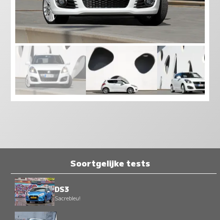
Soortgelijke tests
DS3
Sacrebleu!