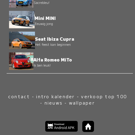
Sacrebleu!
Mini MINI
Eeuwig jong
Seat Ibiza Cupra
Het feest kan beginnen
Alfa Romeo MiTo
Ik ben leuk!
contact
-
intro kalender
-
verkoop top 100
-
nieuws
-
wallpaper