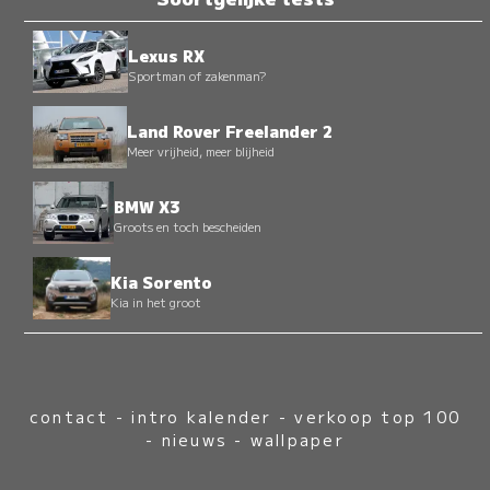
Lexus RX
Sportman of zakenman?
Land Rover Freelander 2
Meer vrijheid, meer blijheid
BMW X3
Groots en toch bescheiden
Kia Sorento
Kia in het groot
contact
-
intro kalender
-
verkoop top 100
-
nieuws
-
wallpaper