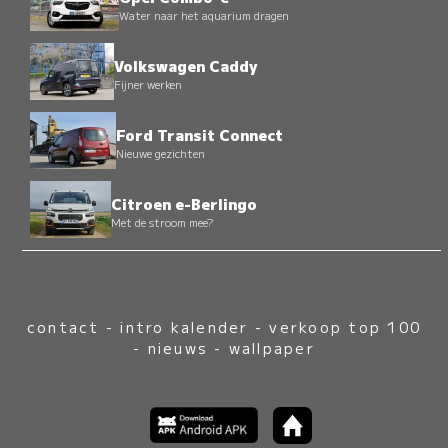
Water naar het aquarium dragen
Volkswagen Caddy
Fijner werken
Ford Transit Connect
Nieuwe gezichten
Citroen e-Berlingo
Met de stroom mee?
contact
-
intro kalender
-
verkoop top 100
-
nieuws
-
wallpaper