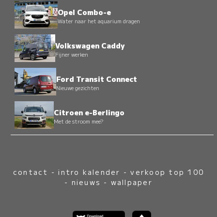
Opel Combo-e
Water naar het aquarium dragen
Volkswagen Caddy
Fijner werken
Ford Transit Connect
Nieuwe gezichten
Citroen e-Berlingo
Met de stroom mee?
contact
-
intro kalender
-
verkoop top 100
-
nieuws
-
wallpaper