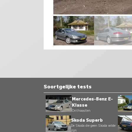
Soortgelijke tests
Mercedes-Benz E-
Klasse
Onthaasten
Skoda Superb
De Skoda die geen Skoda wilde
zijn