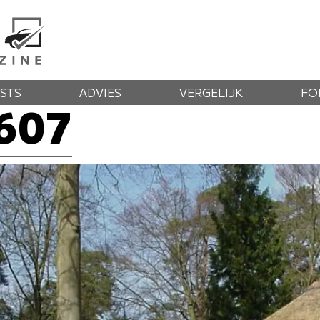
STS
ADVIES
VERGELIJK
FO
 607