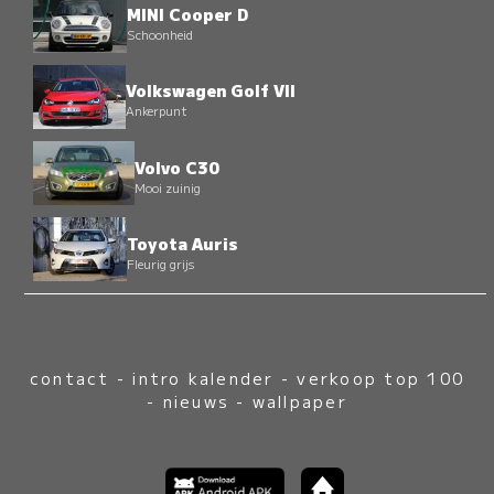
MINI Cooper D
Schoonheid
Volkswagen Golf VII
Ankerpunt
Volvo C30
Mooi zuinig
Toyota Auris
Fleurig grijs
contact
-
intro kalender
-
verkoop top 100
-
nieuws
-
wallpaper