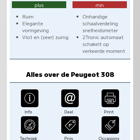
plus
min
Ruim
Onhandige
Elegante
schaalverdeling
vormgeving
snelheidsmeter
Vlot en (zeer) zuinig
2Tronic automaat
schakelt op
verkeerde moment
Alles over de Peugeot 308
Info
Deel
Print
Techniek
Prijs
Occasions