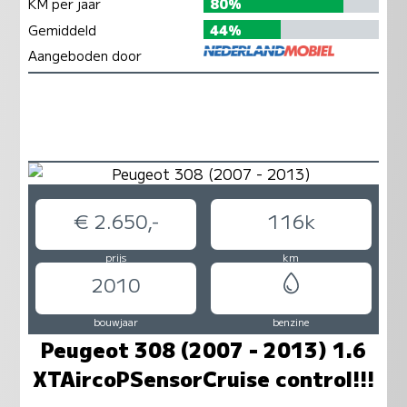
KM per jaar
80%
Gemiddeld
44%
Aangeboden door
€ 2.650,-
116k
prijs
km
2010
bouwjaar
benzine
Peugeot 308 (2007 - 2013) 1.6
XTAircoPSensorCruise control!!!