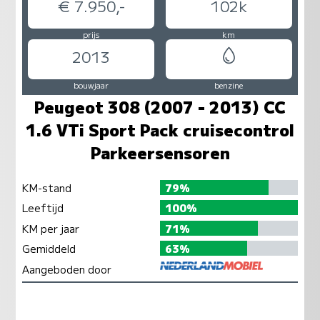
€ 7.950,-
102k
prijs
km
2013
bouwjaar
benzine
Peugeot 308 (2007 - 2013) CC
1.6 VTi Sport Pack cruisecontrol
Parkeersensoren
KM-stand
79%
Leeftijd
100%
KM per jaar
71%
Gemiddeld
63%
Aangeboden door