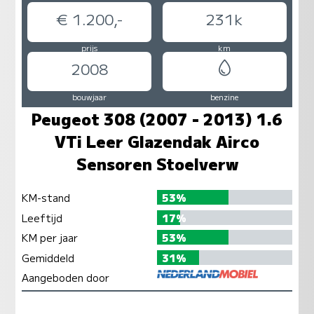
€ 1.200,-
231k
prijs
km
2008
bouwjaar
benzine
Peugeot 308 (2007 - 2013) 1.6
VTi Leer Glazendak Airco
Sensoren Stoelverw
KM-stand
53%
Leeftijd
17%
KM per jaar
53%
Gemiddeld
31%
Aangeboden door