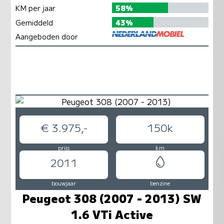
KM per jaar
58%
Gemiddeld
43%
Aangeboden door
€ 3.975,-
150k
prijs
km
2011
bouwjaar
benzine
Peugeot 308 (2007 - 2013) SW
1.6 VTi Active