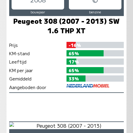
bouwjaar
benzine
Peugeot 308 (2007 - 2013) SW
1.6 THP XT
Prijs
-16%
KM-stand
65%
Leeftijd
17%
KM per jaar
65%
Gemiddeld
33%
Aangeboden door