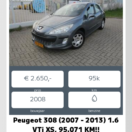
€ 2.650,-
95k
prijs
km
2008
bouwjaar
benzine
Peugeot 308 (2007 - 2013) 1.6
VTi XS, 95.071 KM!!