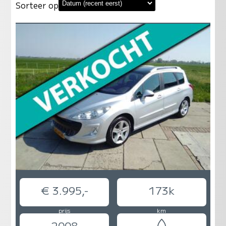
Sorteer op
€ 3.995,-
173k
prijs
km
2008