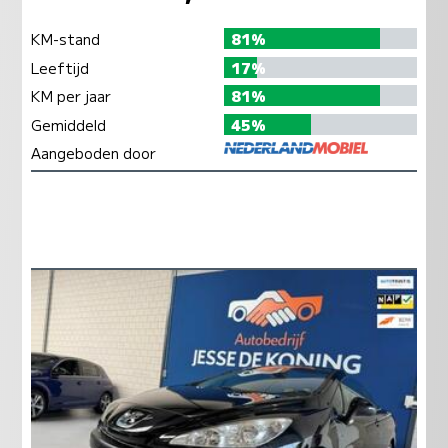
KM-stand
81%
Leeftijd
17%
KM per jaar
81%
Gemiddeld
45%
Aangeboden door