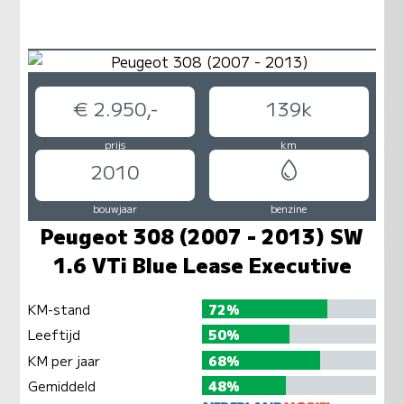
€ 2.950,-
139k
prijs
km
2010
bouwjaar
benzine
Peugeot 308 (2007 - 2013) SW
1.6 VTi Blue Lease Executive
KM-stand
72%
Leeftijd
50%
KM per jaar
68%
Gemiddeld
48%