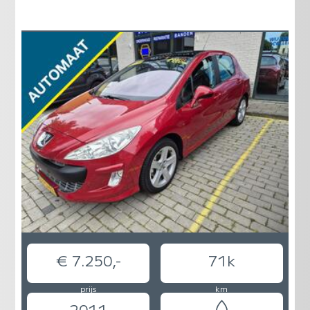
€ 7.250,-
71k
prijs
km
2011