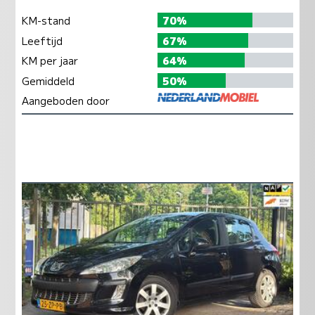
KM-stand
70%
Leeftijd
67%
KM per jaar
64%
Gemiddeld
50%
Aangeboden door