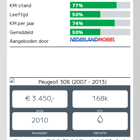
KM-stand
77%
Leeftijd
50%
KM per jaar
74%
Gemiddeld
50%
Aangeboden door
€ 3.450,-
168k
prijs
km
2010
bouwjaar
benzine