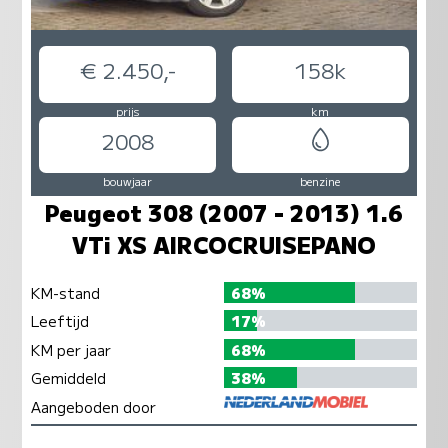
€ 2.450,-
158k
prijs
km
2008
bouwjaar
benzine
Peugeot 308 (2007 - 2013) 1.6
VTi XS AIRCOCRUISEPANO
KM-stand
68%
Leeftijd
17%
KM per jaar
68%
Gemiddeld
38%
Aangeboden door