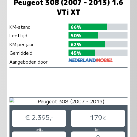
Peugeot 308 (2007 - 2013) 1.6
VTi XT
KM-stand
66%
Leeftijd
50%
KM per jaar
62%
Gemiddeld
45%
Aangeboden door
€ 2.395,-
179k
prijs
km