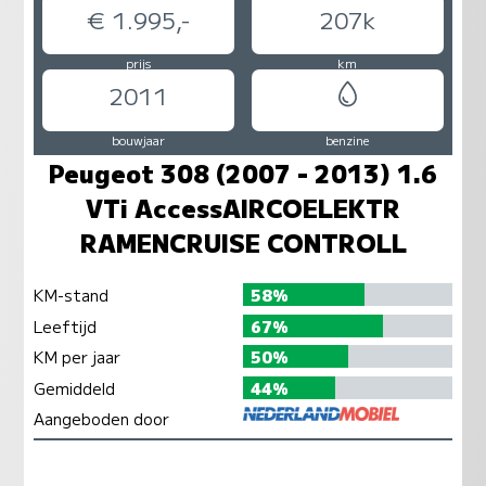
€ 1.995,-
207k
prijs
km
2011
bouwjaar
benzine
Peugeot 308 (2007 - 2013) 1.6
VTi AccessAIRCOELEKTR
RAMENCRUISE CONTROLL
KM-stand
58%
Leeftijd
67%
KM per jaar
50%
Gemiddeld
44%
Aangeboden door