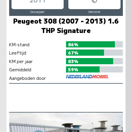
bouwjaar
benzine
Peugeot 308 (2007 - 2013) 1.6
THP Signature
KM-stand
86%
Leeftijd
67%
KM per jaar
83%
Gemiddeld
59%
Aangeboden door