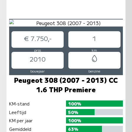
€ 7.750,-
1
prijs
km
2010
bouwjaar
benzine
Peugeot 308 (2007 - 2013) CC
1.6 THP Premiere
KM-stand
100%
Leeftijd
50%
KM per jaar
100%
Gemiddeld
63%