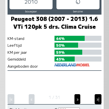
2010
bouwjaar
benzine
Peugeot 308 (2007 - 2013) 1.6
VTi 120pk 5 drs. Clima Cruise
KM-stand
64%
Leeftijd
50%
KM per jaar
59%
Gemiddeld
43%
Aangeboden door
1 / 31
|«
«
»
»|