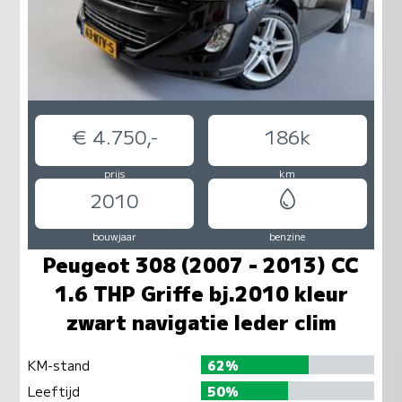
€ 4.750,-
186k
prijs
km
2010
bouwjaar
benzine
Peugeot 308 (2007 - 2013) CC
1.6 THP Griffe bj.2010 kleur
zwart navigatie leder clim
KM-stand
62%
Leeftijd
50%