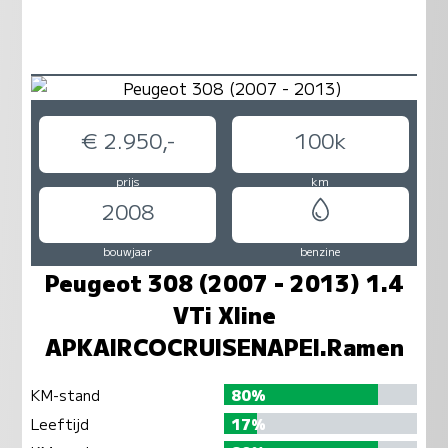
€ 2.950,-
100k
prijs
km
2008
bouwjaar
benzine
Peugeot 308 (2007 - 2013) 1.4
VTi Xline
APKAIRCOCRUISENAPEl.Ramen
KM-stand
80%
Leeftijd
17%