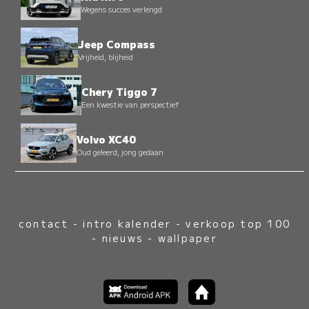
Wegens succes verlengd
Jeep Compass
Vrijheid, blijheid
Chery Tiggo 7
Een kwestie van perspectief
Volvo XC40
Oud geleerd, jong gedaan
contact
-
intro kalender
-
verkoop top 100
-
nieuws
-
wallpaper