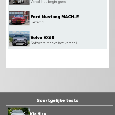
Vanaf het begin goed
Ford Mustang MACH-E
Getemd
Volvo EX60
Software maakt het verschil
Soortgelijke tests
Kia Niro