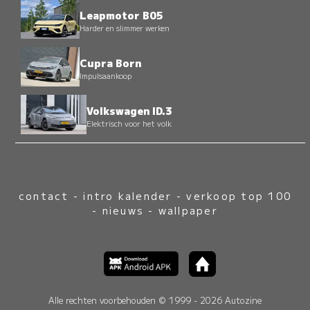
Leapmotor B05
Harder en slimmer werken
Cupra Born
Impulsaankoop
Volkswagen ID.3
Elektrisch voor het volk
contact
-
intro kalender
-
verkoop top 100
-
nieuws
-
wallpaper
Alle rechten voorbehouden © 1999 - 2026 Autozine