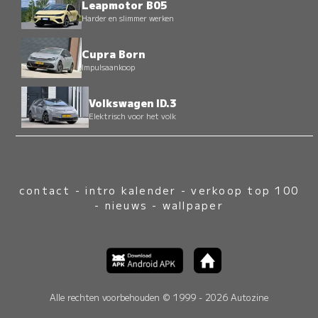
Leapmotor B05
Harder en slimmer werken
Cupra Born
Impulsaankoop
Volkswagen ID.3
Elektrisch voor het volk
contact
-
intro kalender
-
verkoop top 100
-
nieuws
-
wallpaper
Alle rechten voorbehouden © 1999 - 2026 Autozine