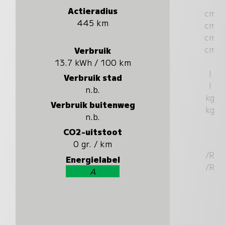
Actieradius
cm
445 km
cm
cm
cm
Verbruik
13.7 kWh / 100 km
l
Verbruik stad
l
n.b.
kg
Verbruik buitenweg
kg
n.b.
CO2-uitstoot
0 gr. / km
/R
Energielabel
/R
A