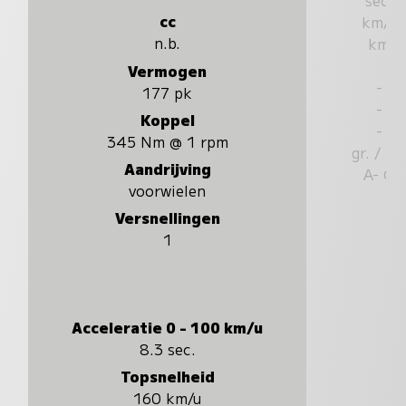
cc
km/u
n.b.
km
Vermogen
-
177 pk
-
Koppel
-
345 Nm @ 1 rpm
gr. / k
Aandrijving
A- G
voorwielen
Versnellingen
1
Acceleratie 0 - 100 km/u
8.3 sec.
Topsnelheid
160 km/u