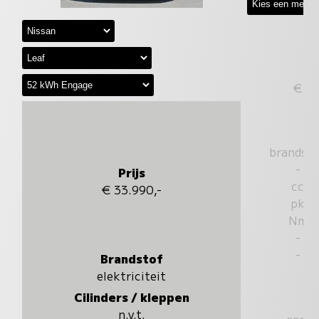
€
brandst
-
Prijs
cc
€ 33.990,-
pk
Nm
-
-
Brandstof
elektriciteit
Cilinders / kleppen
n.v.t.
sec.