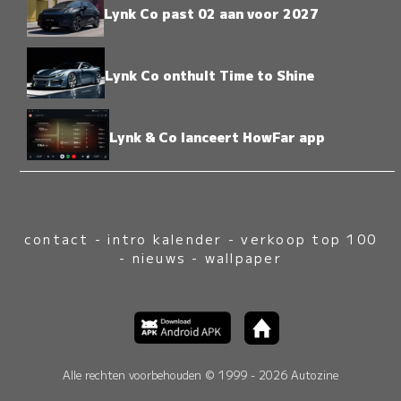
Lynk Co past 02 aan voor 2027
Lynk Co onthult Time to Shine
Lynk & Co lanceert HowFar app
contact
-
intro kalender
-
verkoop top 100
-
nieuws
-
wallpaper
Alle rechten voorbehouden © 1999 - 2026 Autozine