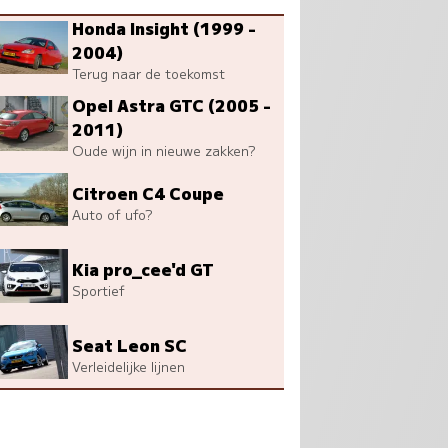
Honda Insight (1999 -
2004)
Terug naar de toekomst
Opel Astra GTC (2005 -
2011)
Oude wijn in nieuwe zakken?
Citroen C4 Coupe
Auto of ufo?
Kia pro_cee'd GT
Sportief
Seat Leon SC
Verleidelijke lijnen