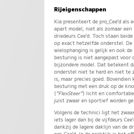
Rijeigenschappen
Kia presenteert de pro_Cee'd als 
apart model, niet als zomaar een
driedeurs Cee'd. Toch staan beide
op exact hetzelfde onderstel. De
wielophanging is gelijk en ook de
besturing is niet aangepast voor 
bijzondere model. Dat betekent d
onderstel niet te hard en niet te 
is, maar precies goed. Bovendien 
besturing met een druk op de kn
(
"FlexSteer"
) licht en comfortabe
juist zwaar en sportief worden g
Volgens de technici ligt het zwaa
iets lager dan bij de vijfdeurs Cee'
dankzij de lagere daklijn van de d
pro_Cee'd. In de praktijk is het e