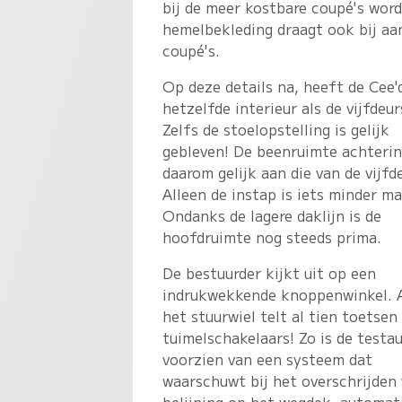
bij de meer kostbare coupé's word
hemelbekleding draagt ook bij aa
coupé's.
Op deze details na, heeft de Cee'
hetzelfde interieur als de vijfdeur
Zelfs de stoelopstelling is gelijk
gebleven! De beenruimte achterin
daarom gelijk aan die van de vijfd
Alleen de instap is iets minder ma
Ondanks de lagere daklijn is de
hoofdruimte nog steeds prima.
De bestuurder kijkt uit op een
indrukwekkende knoppenwinkel. 
het stuurwiel telt al tien toetsen 
tuimelschakelaars! Zo is de testa
voorzien van een systeem dat
waarschuwt bij het overschrijden
belijning op het wegdek, automat