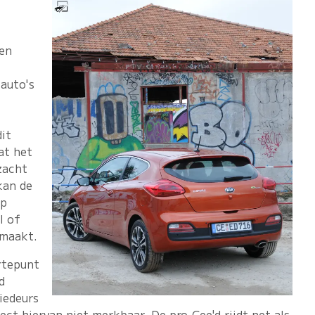
een
 auto's
dit
at het
zacht
kan de
op
l of
emaakt.
rtepunt
d
riedeurs
ffect hiervan niet merkbaar. De pro_Cee'd rijdt net als