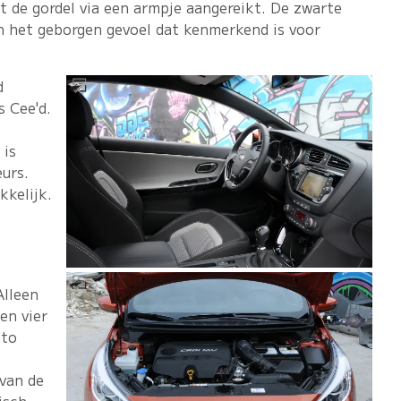
t de gordel via een armpje aangereikt. De zwarte
n het geborgen gevoel dat kenmerkend is voor
d
s Cee'd.
 is
eurs.
kkelijk.
Alleen
en vier
uto
 van de
isch