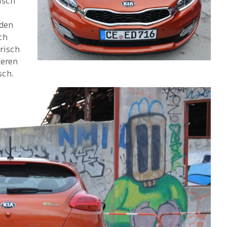
iden
ch
risch
keren
sch.