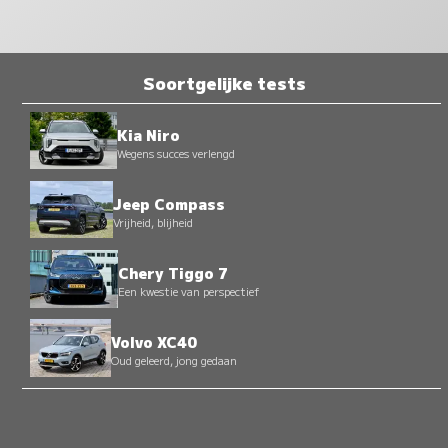
Soortgelijke tests
Kia Niro
Wegens succes verlengd
Jeep Compass
Vrijheid, blijheid
Chery Tiggo 7
Een kwestie van perspectief
Volvo XC40
Oud geleerd, jong gedaan