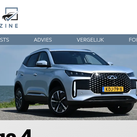
STS
ADVIES
VERGELIJK
FO
go 4