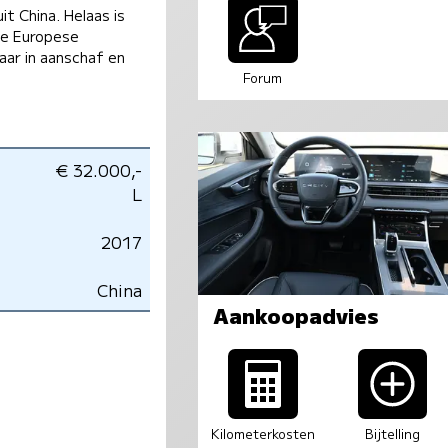
t China. Helaas is
de Europese
aar in aanschaf en
Forum
€ 32.000,-
L
2017
China
Aankoopadvies
Kilometerkosten
Bijtelling