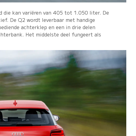
 die kan variëren van 405 tot 1.050 liter. De
rtief. De Q2 wordt leverbaar met handige
bediende achterklep en een in drie delen
chterbank. Het middelste deel fungeert als