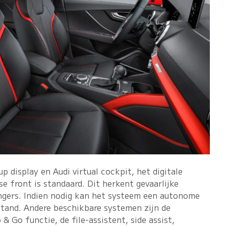
p display en Audi virtual cockpit, het digitale
e front is standaard. Dit herkent gevaarlijke
ngers. Indien nodig kan het systeem een autonome
lstand. Andere beschikbare systemen zijn de
& Go functie, de file-assistent, side assist,