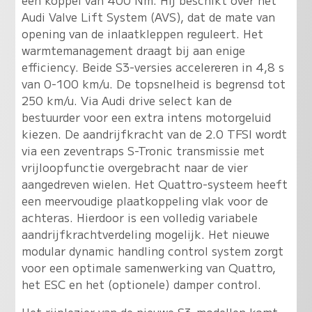
Audi Valve Lift System (AVS), dat de mate van
opening van de inlaatkleppen reguleert. Het
warmtemanagement draagt bij aan enige
efficiency. Beide S3-versies accelereren in 4,8 s
van 0-100 km/u. De topsnelheid is begrensd tot
250 km/u. Via Audi drive select kan de
bestuurder voor een extra intens motorgeluid
kiezen. De aandrijfkracht van de 2.0 TFSI wordt
via een zeventraps S-Tronic transmissie met
vrijloopfunctie overgebracht naar de vier
aangedreven wielen. Het Quattro-systeem heeft
een meervoudige plaatkoppeling vlak voor de
achteras. Hierdoor is een volledig variabele
aandrijfkrachtverdeling mogelijk. Het nieuwe
modular dynamic handling control system zorgt
voor een optimale samenwerking van Quattro,
het ESC en het (optionele) damper control.
Het rijplezier van de nieuwe S3-modellen komt