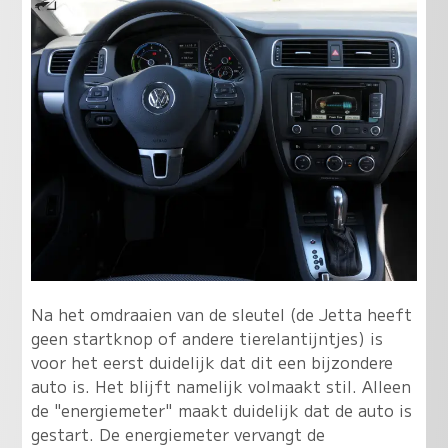
Na het omdraaien van de sleutel (de Jetta heeft
geen startknop of andere tierelantijntjes) is
voor het eerst duidelijk dat dit een bijzondere
auto is. Het blijft namelijk volmaakt stil. Alleen
de "energiemeter" maakt duidelijk dat de auto is
gestart. De energiemeter vervangt de