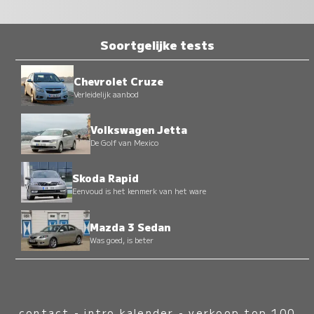
Soortgelijke tests
Chevrolet Cruze
Verleidelijk aanbod
Volkswagen Jetta
De Golf van Mexico
Skoda Rapid
Eenvoud is het kenmerk van het ware
Mazda 3 Sedan
Was goed, is beter
contact
-
intro kalender
-
verkoop top 100