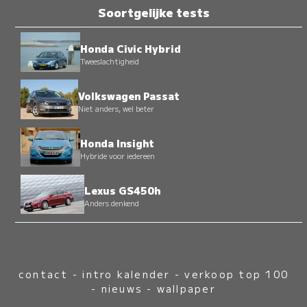
Soortgelijke tests
Honda Civic Hybrid
Tweeslachtigheid
Volkswagen Passat
Niet anders, wel beter
Honda Insight
Hybride voor iedereen
Lexus GS450h
Anders denkend
contact
-
intro kalender
-
verkoop top 100
-
nieuws
-
wallpaper