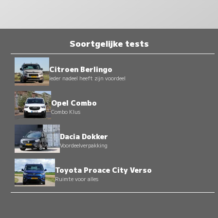
Soortgelijke tests
Citroen Berlingo
Ieder nadeel heeft zijn voordeel
Opel Combo
Combo Klus
Dacia Dokker
Voordeelverpakking
Toyota Proace City Verso
Ruimte voor alles