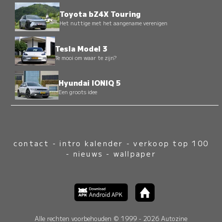
Toyota bZ4X Touring
Het nuttige met het aangename verenigen
Tesla Model 3
Te mooi om waar te zijn?
Hyundai IONIQ 5
Een groots idee
contact
-
intro kalender
-
verkoop top 100
-
nieuws
-
wallpaper
Alle rechten voorbehouden © 1999 - 2026 Autozine