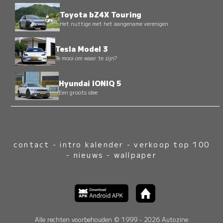
Toyota bZ4X Touring
Het nuttige met het aangename verenigen
Tesla Model 3
Te mooi om waar te zijn?
Hyundai IONIQ 5
Een groots idee
contact
-
intro kalender
-
verkoop top 100
-
nieuws
-
wallpaper
Alle rechten voorbehouden © 1999 - 2026 Autozine