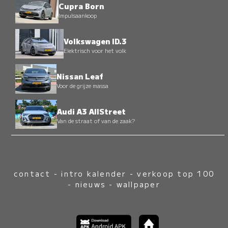
Cupra Born
Impulsaankoop
Volkswagen ID.3
Elektrisch voor het volk
Nissan Leaf
Voor de grijze massa
Audi A3 AllStreet
Van de straat of van de zaak?
contact
-
intro kalender
-
verkoop top 100
-
nieuws
-
wallpaper