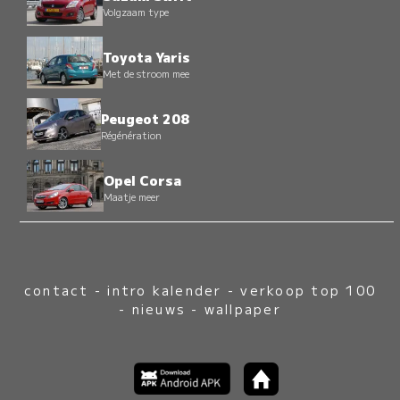
Volgzaam type
Toyota Yaris
Met de stroom mee
Peugeot 208
Régénération
Opel Corsa
Maatje meer
contact
-
intro kalender
-
verkoop top 100
-
nieuws
-
wallpaper