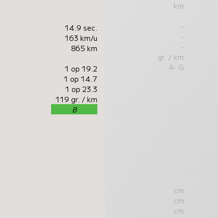
km
-
14.9 sec.
-
163 km/u
-
865 km
gr. / km
A- G
1 op 19.2
1 op 14.7
1 op 23.3
119 gr. / km
B
cm
cm
cm