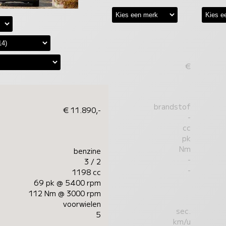
€
brandstof
€ 11.890,-
-
cc
pk
Nm
benzine
-
3 / 2
-
1198 cc
69 pk @ 5400 rpm
112 Nm @ 3000 rpm
voorwielen
sec.
5
km/u