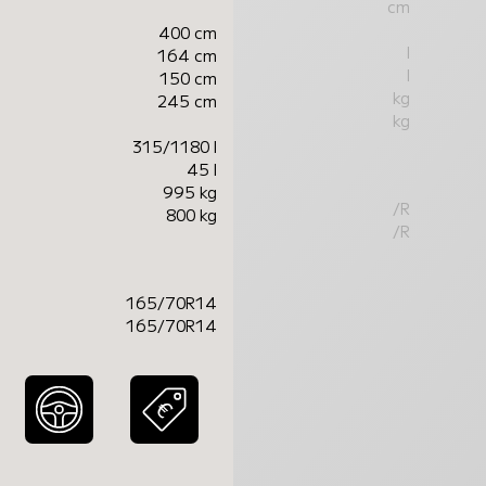
cm
400 cm
l
164 cm
l
150 cm
kg
245 cm
kg
315/1180 l
45 l
995 kg
/R
800 kg
/R
165/70R14
165/70R14