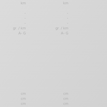
km
km
-
-
-
-
-
-
gr. / km
gr. / km
A- G
A- G
cm
cm
cm
cm
cm
cm