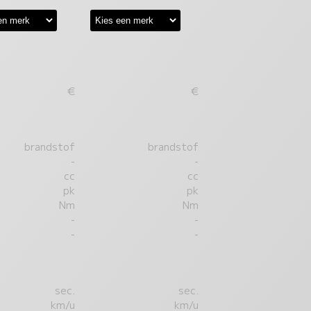
€
€
brandstof
brandstof
-
-
cc
cc
pk
pk
Nm
Nm
-
-
-
-
sec.
sec.
km/u
km/u