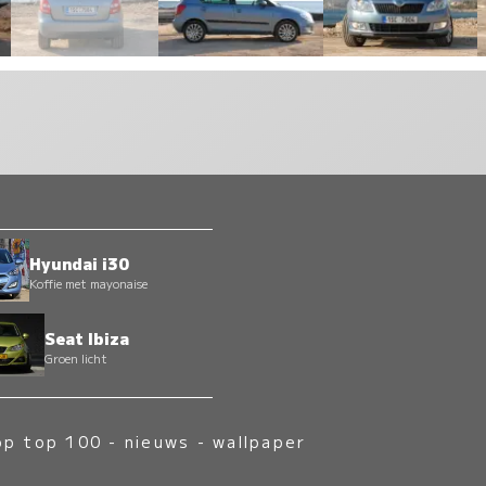
Hyundai i30
Koffie met mayonaise
Seat Ibiza
Groen licht
op top 100
-
nieuws
-
wallpaper