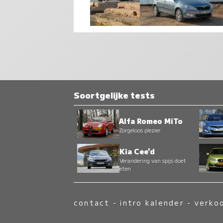
Soortgelijke tests
Alfa Romeo MiTo
Zorgeloos plezier
Kia Cee'd
Verandering van spijs doet
eten
contact
-
intro kalender
-
verko