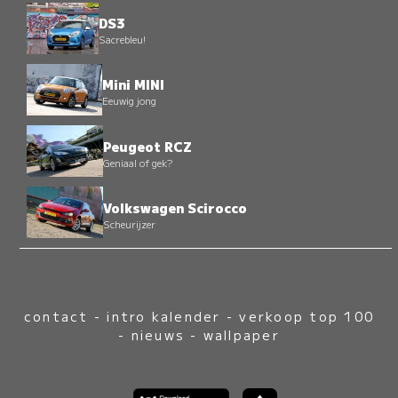
DS3
Sacrebleu!
Mini MINI
Eeuwig jong
Peugeot RCZ
Geniaal of gek?
Volkswagen Scirocco
Scheurijzer
contact
-
intro kalender
-
verkoop top 100
-
nieuws
-
wallpaper