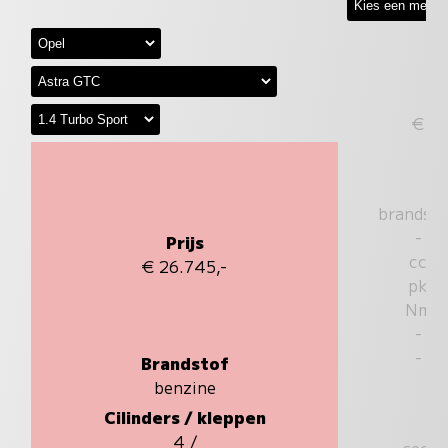
€
brandst
-
Prijs
cc
€ 26.745,-
pk
Nm
-
-
Brandstof
benzine
Cilinders / kleppen
4 /
sec.