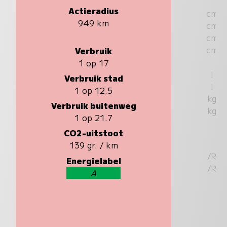
Actieradius
cm
949 km
cm
cm
cm
Verbruik
1 op 17
l
Verbruik stad
l
1 op 12.5
kg
Verbruik buitenweg
kg
1 op 21.7
CO2-uitstoot
139 gr. / km
/R
Energielabel
/R
A